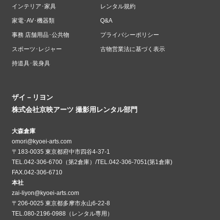
インテリア･家具
レンタル規約
家電･AV･機器類
Q&A
事務 店舗用品･公共物
プライバシーポリシー
スポーツ･レジャー
古物営業法に基づく表示
持道具･装身具
ザイ－リヨン
株式会社京映アーツ 撮影用レンタル部門
大森倉庫
omori@kyoei-arts.com
〒183-0035 東京都府中市四谷4-37-1
TEL.042-306-6700（第2倉庫）/TEL.042-306-7051(第1倉庫)
FAX.042-306-6710
本社
zai-liyon@kyoei-arts.com
〒206-0025 東京都多摩市永山6-22-8
TEL.080-2196-0988（レンタル専用）