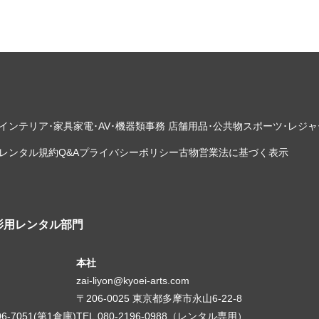
インテリア･家具
家電･AV･機器類
事務 店舗用品･公共物
スポーツ･レジャ
レンタル規約
Q&A
プライバシーポリシー
古物営業法に基づく表示
影用レンタル部門
本社
zai-liyon@kyoei-arts.com
〒206-0025 東京都多摩市永山6-22-8
06-7051(第1倉庫)
TEL.080-2196-0988（レンタル専用）