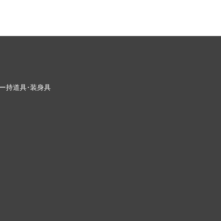
ー
持道具･装身具