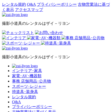
レンタル規約
Q&A
プライバシーポリシー
古物営業法に基づ
く表示
アクセスマップ
撮影小道具のレンタルはザイ－リヨン
撮影小道具のレンタルはザイ－リヨン
インテリア･家具
家電･AV･機器類
事務 店舗用品･公共物
スポーツ･レジャー
持道具･装身具
レンタル規約
Q&A
プライバシーポリシー
古物営業法に基づく表示