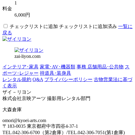
1
料金
6,000円
チェックリストに追加
チェックリストに追加済み
一覧に
戻る
zai-liyon.com
インテリア･家具
家電･AV･機器類
事務 店舗用品･公共物
ス
ポーツ･レジャー
持道具･装身具
レンタル規約
Q&A
プライバシーポリシー
古物営業法に基づ
く表示
ザイ－リヨン
株式会社京映アーツ 撮影用レンタル部門
大森倉庫
omori@kyoei-arts.com
〒183-0035 東京都府中市四谷4-37-1
TEL.042-306-6700（第2倉庫）/TEL.042-306-7051(第1倉庫)