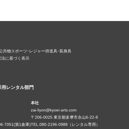
･公共物
スポーツ･レジャー
持道具･装身具
業法に基づく表示
影用レンタル部門
本社
zai-liyon@kyoei-arts.com
〒206-0025 東京都多摩市永山6-22-8
06-7051(第1倉庫)
TEL.080-2196-0988（レンタル専用）