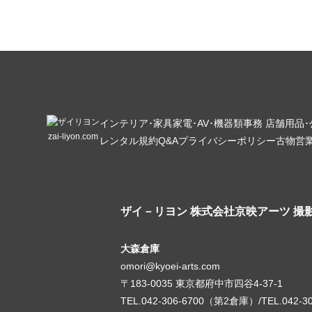
インテリア･家具
家電･AV･機器類
事務 店舗用品
zai-liyon.com
レンタル規約
Q&A
プライバシーポリシー
古物営
ザイ－リヨン
株式会社京映アーツ 撮
大森倉庫
omori@kyoei-arts.com
〒183-0035 東京都府中市四谷4-37-1
TEL.042-306-6700（第2倉庫）/TEL.042-3