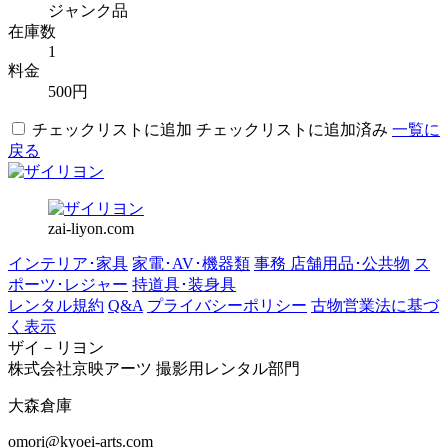
ジャンク品
在庫数
1
料金
500円
チェックリストに追加
チェックリストに追加済み
一覧に
戻る
zai-liyon.com
インテリア･家具
家電･AV･機器類
事務 店舗用品･公共物
ス
ポーツ･レジャー
持道具･装身具
レンタル規約
Q&A
プライバシーポリシー
古物営業法に基づ
く表示
ザイ－リヨン
株式会社京映アーツ 撮影用レンタル部門
大森倉庫
omori@kyoei-arts.com