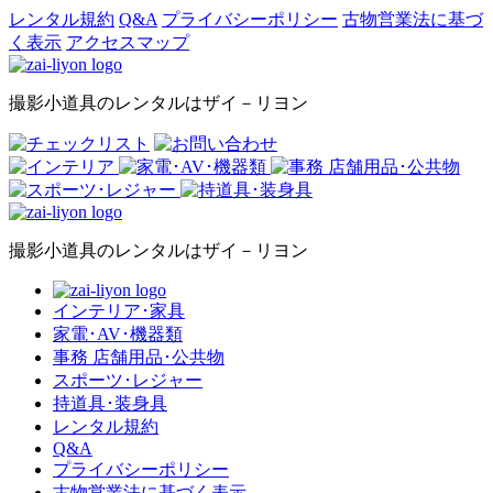
レンタル規約
Q&A
プライバシーポリシー
古物営業法に基づ
く表示
アクセスマップ
撮影小道具のレンタルはザイ－リヨン
撮影小道具のレンタルはザイ－リヨン
インテリア･家具
家電･AV･機器類
事務 店舗用品･公共物
スポーツ･レジャー
持道具･装身具
レンタル規約
Q&A
プライバシーポリシー
古物営業法に基づく表示