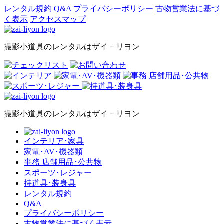
レンタル規約
Q&A
プライバシーポリシー
古物営業法に基づ
く表示
アクセスマップ
撮影小道具のレンタルはザイ－リヨン
撮影小道具のレンタルはザイ－リヨン
インテリア･家具
家電･AV･機器類
事務 店舗用品･公共物
スポーツ･レジャー
持道具･装身具
レンタル規約
Q&A
プライバシーポリシー
古物営業法に基づく表示