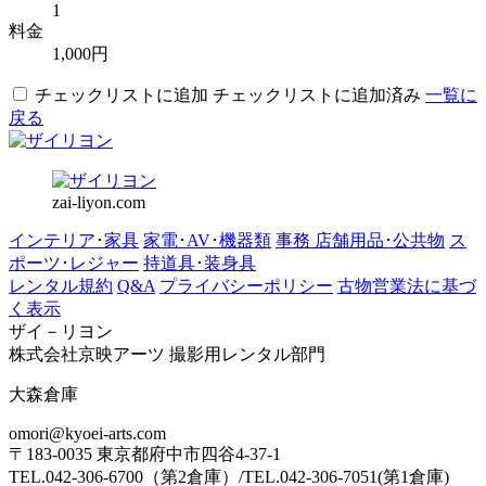
1
料金
1,000円
チェックリストに追加
チェックリストに追加済み
一覧に
戻る
zai-liyon.com
インテリア･家具
家電･AV･機器類
事務 店舗用品･公共物
ス
ポーツ･レジャー
持道具･装身具
レンタル規約
Q&A
プライバシーポリシー
古物営業法に基づ
く表示
ザイ－リヨン
株式会社京映アーツ 撮影用レンタル部門
大森倉庫
omori@kyoei-arts.com
〒183-0035 東京都府中市四谷4-37-1
TEL.042-306-6700（第2倉庫）/TEL.042-306-7051(第1倉庫)