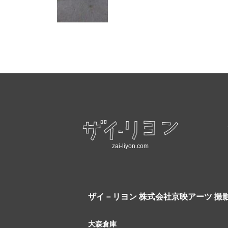
zai-liyon.com
ザイ－リヨン
株式会社京映アーツ 撮
大森倉庫