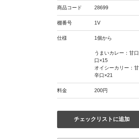
商品コード
28699
棚番号
1V
仕様
1個から
うまいカレー：甘口×
口×15
オイシーカリー：甘口
辛口×21
料金
200円
チェックリストに追加