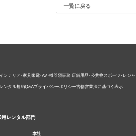
一覧に戻る
インテリア･家具
家電･AV･機器類
事務 店舗用品･公共物
スポーツ･レジャ
レンタル規約
Q&A
プライバシーポリシー
古物営業法に基づく表示
影用レンタル部門
本社