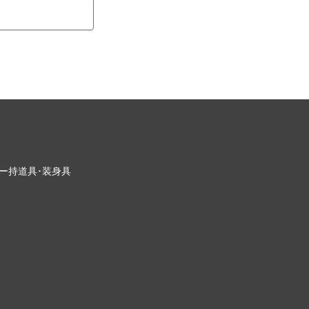
ー
持道具･装身具