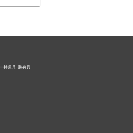
ー
持道具･装身具