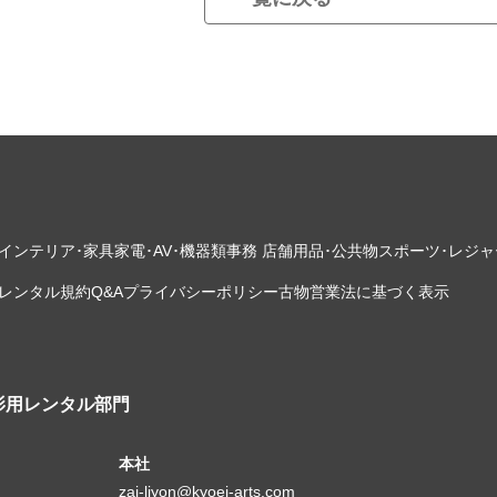
インテリア･家具
家電･AV･機器類
事務 店舗用品･公共物
スポーツ･レジャ
レンタル規約
Q&A
プライバシーポリシー
古物営業法に基づく表示
影用レンタル部門
本社
zai-liyon@kyoei-arts.com