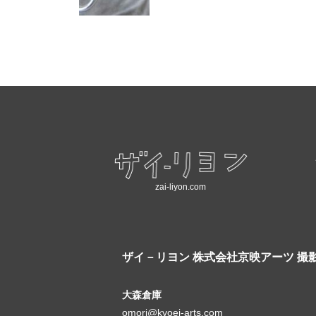
zai-liyon.com
ザイ－リヨン
株式会社京映アーツ 撮
大森倉庫
omori@kyoei-arts.com