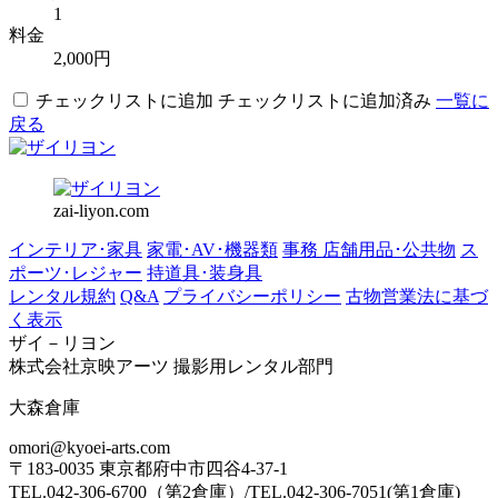
1
料金
2,000円
チェックリストに追加
チェックリストに追加済み
一覧に
戻る
zai-liyon.com
インテリア･家具
家電･AV･機器類
事務 店舗用品･公共物
ス
ポーツ･レジャー
持道具･装身具
レンタル規約
Q&A
プライバシーポリシー
古物営業法に基づ
く表示
ザイ－リヨン
株式会社京映アーツ 撮影用レンタル部門
大森倉庫
omori@kyoei-arts.com
〒183-0035 東京都府中市四谷4-37-1
TEL.042-306-6700（第2倉庫）/TEL.042-306-7051(第1倉庫)