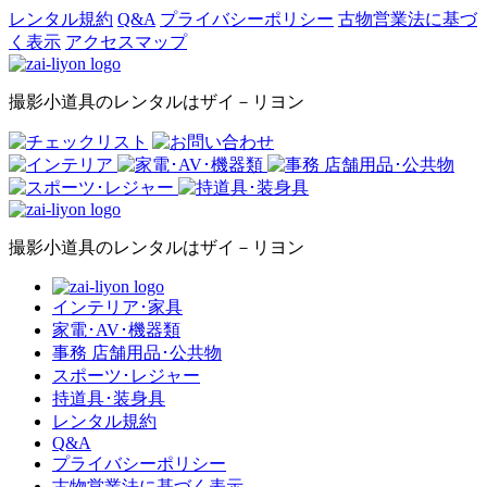
レンタル規約
Q&A
プライバシーポリシー
古物営業法に基づ
く表示
アクセスマップ
撮影小道具のレンタルはザイ－リヨン
撮影小道具のレンタルはザイ－リヨン
インテリア･家具
家電･AV･機器類
事務 店舗用品･公共物
スポーツ･レジャー
持道具･装身具
レンタル規約
Q&A
プライバシーポリシー
古物営業法に基づく表示