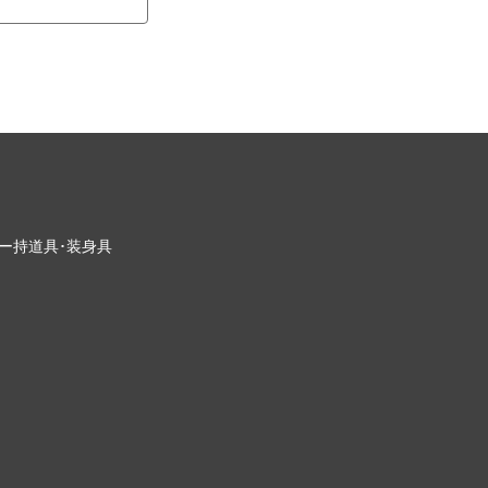
ー
持道具･装身具