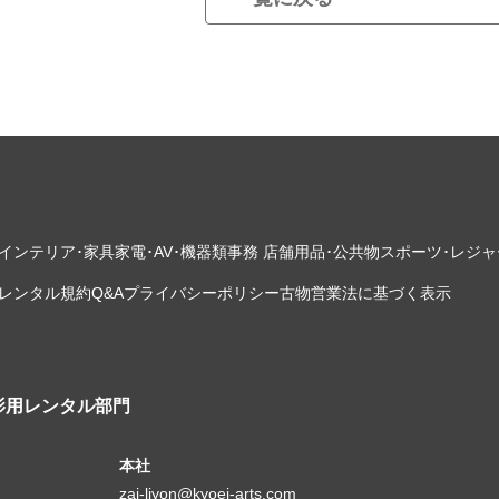
インテリア･家具
家電･AV･機器類
事務 店舗用品･公共物
スポーツ･レジャ
レンタル規約
Q&A
プライバシーポリシー
古物営業法に基づく表示
影用レンタル部門
本社
zai-liyon@kyoei-arts.com