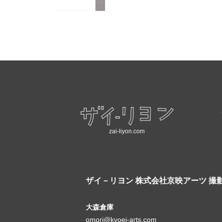
zai-liyon.com
ザイ－リヨン
株式会社京映アーツ 撮
大森倉庫
omori@kyoei-arts.com