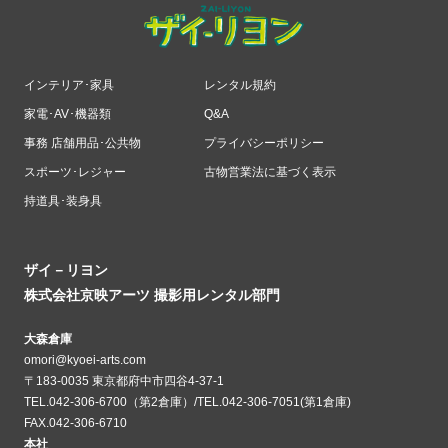
インテリア･家具
レンタル規約
家電･AV･機器類
Q&A
事務 店舗用品･公共物
プライバシーポリシー
スポーツ･レジャー
古物営業法に基づく表示
持道具･装身具
ザイ－リヨン
株式会社京映アーツ 撮影用レンタル部門
大森倉庫
omori@kyoei-arts.com
〒183-0035 東京都府中市四谷4-37-1
TEL.042-306-6700（第2倉庫）/TEL.042-306-7051(第1倉庫)
FAX.042-306-6710
本社