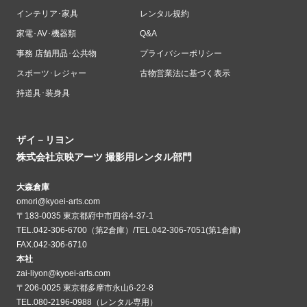
インテリア･家具
レンタル規約
家電･AV･機器類
Q&A
事務 店舗用品･公共物
プライバシーポリシー
スポーツ･レジャー
古物営業法に基づく表示
持道具･装身具
ザイ－リヨン
株式会社京映アーツ 撮影用レンタル部門
大森倉庫
omori@kyoei-arts.com
〒183-0035 東京都府中市四谷4-37-1
TEL.042-306-6700（第2倉庫）/TEL.042-306-7051(第1倉庫)
FAX.042-306-6710
本社
zai-liyon@kyoei-arts.com
〒206-0025 東京都多摩市永山6-22-8
TEL.080-2196-0988（レンタル専用）