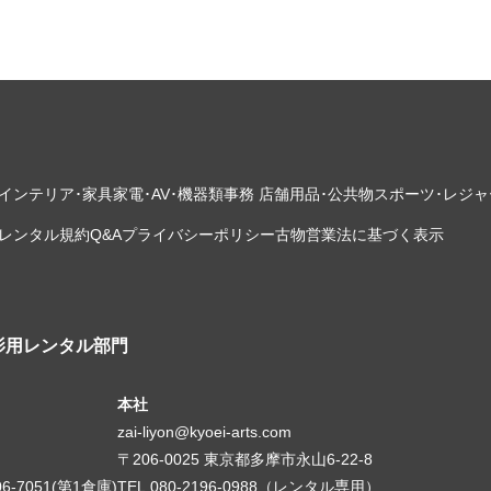
インテリア･家具
家電･AV･機器類
事務 店舗用品･公共物
スポーツ･レジャ
レンタル規約
Q&A
プライバシーポリシー
古物営業法に基づく表示
影用レンタル部門
本社
zai-liyon@kyoei-arts.com
〒206-0025 東京都多摩市永山6-22-8
06-7051(第1倉庫)
TEL.080-2196-0988（レンタル専用）