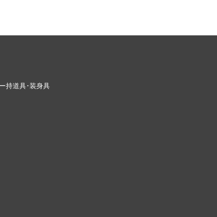
ー
持道具･装身具