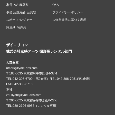
家電･AV･機器類
Q&A
事務 店舗用品･公共物
プライバシーポリシー
スポーツ･レジャー
古物営業法に基づく表示
持道具･装身具
ザイ－リヨン
株式会社京映アーツ 撮影用レンタル部門
大森倉庫
omori@kyoei-arts.com
〒183-0035 東京都府中市四谷4-37-1
TEL.042-306-6700（第2倉庫）/TEL.042-306-7051(第1倉庫)
FAX.042-306-6710
本社
zai-liyon@kyoei-arts.com
〒206-0025 東京都多摩市永山6-22-8
TEL.080-2196-0988（レンタル専用）