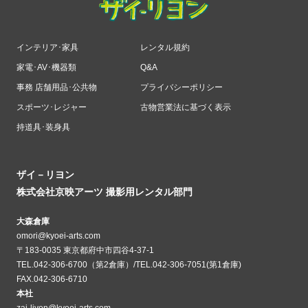
インテリア･家具
レンタル規約
家電･AV･機器類
Q&A
事務 店舗用品･公共物
プライバシーポリシー
スポーツ･レジャー
古物営業法に基づく表示
持道具･装身具
ザイ－リヨン
株式会社京映アーツ 撮影用レンタル部門
大森倉庫
omori@kyoei-arts.com
〒183-0035 東京都府中市四谷4-37-1
TEL.042-306-6700（第2倉庫）/TEL.042-306-7051(第1倉庫)
FAX.042-306-6710
本社