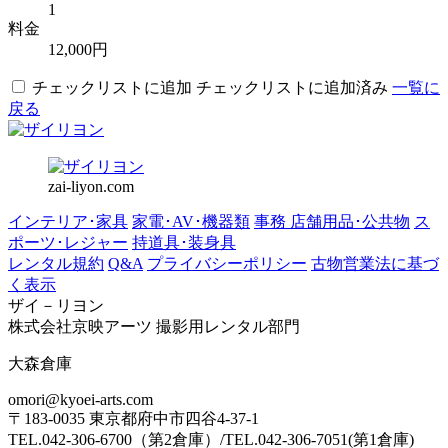
1
料金
12,000円
チェックリストに追加
チェックリストに追加済み
一覧に
戻る
zai-liyon.com
インテリア･家具
家電･AV･機器類
事務 店舗用品･公共物
ス
ポーツ･レジャー
持道具･装身具
レンタル規約
Q&A
プライバシーポリシー
古物営業法に基づ
く表示
ザイ－リヨン
株式会社京映アーツ 撮影用レンタル部門
大森倉庫
omori@kyoei-arts.com
〒183-0035 東京都府中市四谷4-37-1
TEL.042-306-6700（第2倉庫）/TEL.042-306-7051(第1倉庫)