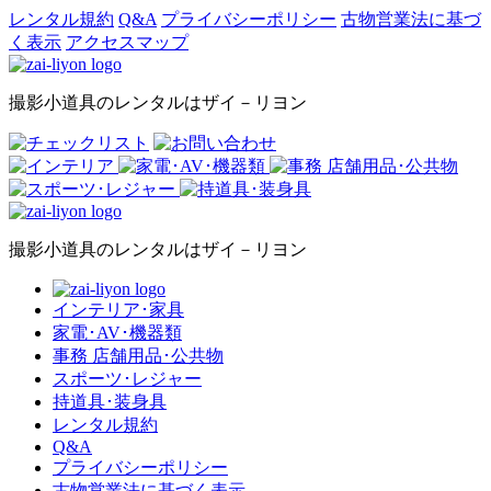
レンタル規約
Q&A
プライバシーポリシー
古物営業法に基づ
く表示
アクセスマップ
撮影小道具のレンタルはザイ－リヨン
撮影小道具のレンタルはザイ－リヨン
インテリア･家具
家電･AV･機器類
事務 店舗用品･公共物
スポーツ･レジャー
持道具･装身具
レンタル規約
Q&A
プライバシーポリシー
古物営業法に基づく表示