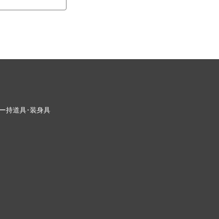
ー
持道具･装身具