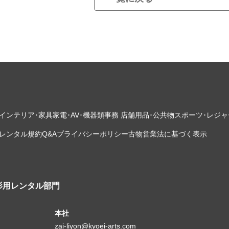
インテリア･家具
家電･AV･機器類
事務 店舗用品･公共物
スポーツ･レジャ
レンタル規約
Q&A
プライバシーポリシー
古物営業法に基づく表示
影用レンタル部門
本社
zai-liyon@kyoei-arts.com