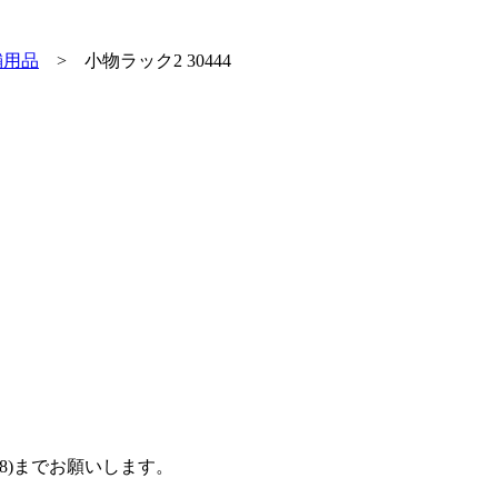
舗用品
>
小物ラック2 30444
988)までお願いします。