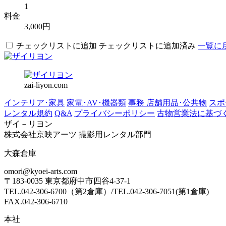
1
料金
3,000円
チェックリストに追加
チェックリストに追加済み
一覧に
zai-liyon.com
インテリア･家具
家電･AV･機器類
事務 店舗用品･公共物
スポ
レンタル規約
Q&A
プライバシーポリシー
古物営業法に基づ
ザイ－リヨン
株式会社京映アーツ 撮影用レンタル部門
大森倉庫
omori@kyoei-arts.com
〒183-0035 東京都府中市四谷4-37-1
TEL.042-306-6700（第2倉庫）/TEL.042-306-7051(第1倉庫)
FAX.042-306-6710
本社