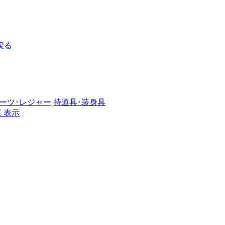
戻る
ーツ･レジャー
持道具･装身具
く表示