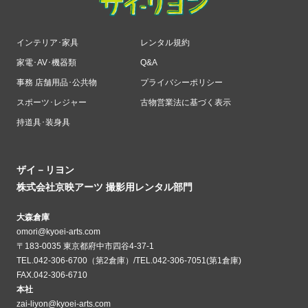
インテリア･家具
レンタル規約
家電･AV･機器類
Q&A
事務 店舗用品･公共物
プライバシーポリシー
スポーツ･レジャー
古物営業法に基づく表示
持道具･装身具
ザイ－リヨン
株式会社京映アーツ 撮影用レンタル部門
大森倉庫
omori@kyoei-arts.com
〒183-0035 東京都府中市四谷4-37-1
TEL.042-306-6700（第2倉庫）/TEL.042-306-7051(第1倉庫)
FAX.042-306-6710
本社
zai-liyon@kyoei-arts.com