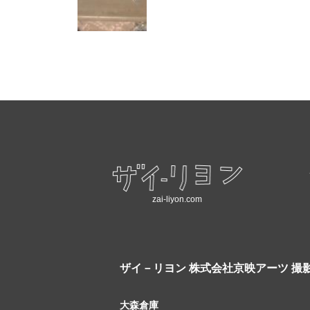
zai-liyon.com
ザイ－リヨン
株式会社京映アーツ 撮
大森倉庫