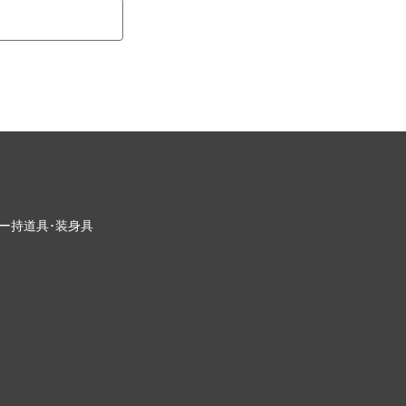
ー
持道具･装身具