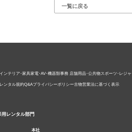
一覧に戻る
インテリア･家具
家電･AV･機器類
事務 店舗用品･公共物
スポーツ･レジャ
レンタル規約
Q&A
プライバシーポリシー
古物営業法に基づく表示
影用レンタル部門
本社