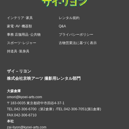
インテリア･家具
レンタル規約
家電･AV･機器類
Q&A
事務 店舗用品･公共物
プライバシーポリシー
スポーツ･レジャー
古物営業法に基づく表示
持道具･装身具
ザイ－リヨン
株式会社京映アーツ 撮影用レンタル部門
大森倉庫
omori@kyoei-arts.com
〒183-0035 東京都府中市四谷4-37-1
TEL.042-306-6700（第2倉庫）/TEL.042-306-7051(第1倉庫)
FAX.042-306-6710
本社
zai-liyon@kyoei-arts.com