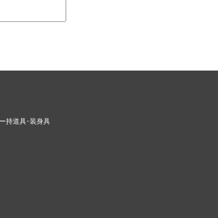
ー
持道具･装身具