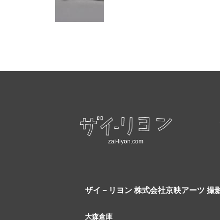
zai-liyon.com
ザイ－リヨン
株式会社京映アーツ 撮
大森倉庫