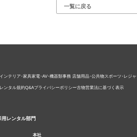
一覧に戻る
インテリア･家具
家電･AV･機器類
事務 店舗用品･公共物
スポーツ･レジャ
レンタル規約
Q&A
プライバシーポリシー
古物営業法に基づく表示
影用レンタル部門
本社