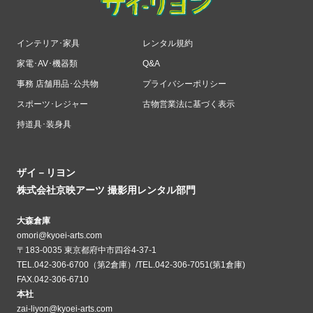
インテリア･家具
レンタル規約
家電･AV･機器類
Q&A
事務 店舗用品･公共物
プライバシーポリシー
スポーツ･レジャー
古物営業法に基づく表示
持道具･装身具
ザイ－リヨン
株式会社京映アーツ 撮影用レンタル部門
大森倉庫
omori@kyoei-arts.com
〒183-0035 東京都府中市四谷4-37-1
TEL.042-306-6700（第2倉庫）/TEL.042-306-7051(第1倉庫)
FAX.042-306-6710
本社
zai-liyon@kyoei-arts.com