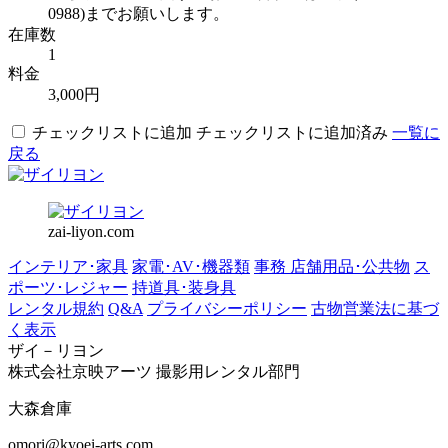
0988)までお願いします。
在庫数
1
料金
3,000円
チェックリストに追加
チェックリストに追加済み
一覧に
戻る
zai-liyon.com
インテリア･家具
家電･AV･機器類
事務 店舗用品･公共物
ス
ポーツ･レジャー
持道具･装身具
レンタル規約
Q&A
プライバシーポリシー
古物営業法に基づ
く表示
ザイ－リヨン
株式会社京映アーツ 撮影用レンタル部門
大森倉庫
omori@kyoei-arts.com