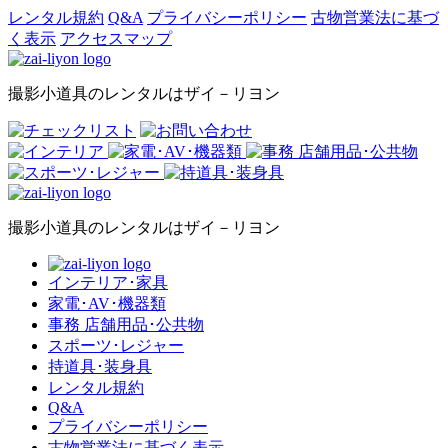
レンタル規約
Q&A
プライバシーポリシー
古物営業法に基づ
く表示
アクセスマップ
撮影小道具のレンタルはザイ－リヨン
撮影小道具のレンタルはザイ－リヨン
インテリア･家具
家電･AV･機器類
事務 店舗用品･公共物
スポーツ･レジャー
持道具･装身具
レンタル規約
Q&A
プライバシーポリシー
古物営業法に基づく表示