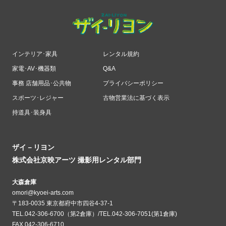
インテリア･家具
レンタル規約
家電･AV･機器類
Q&A
事務 店舗用品･公共物
プライバシーポリシー
スポーツ･レジャー
古物営業法に基づく表示
持道具･装身具
ザイ－リヨン
株式会社京映アーツ 撮影用レンタル部門
大森倉庫
omori@kyoei-arts.com
〒183-0035 東京都府中市四谷4-37-1
TEL.042-306-6700（第2倉庫）/TEL.042-306-7051(第1倉庫)
FAX.042-306-6710