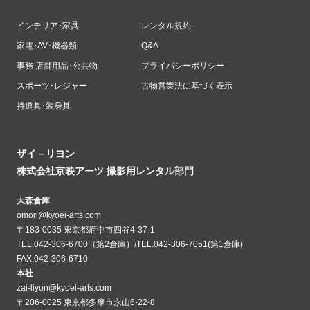
インテリア･家具
レンタル規約
家電･AV･機器類
Q&A
事務 店舗用品･公共物
プライバシーポリシー
スポーツ･レジャー
古物営業法に基づく表示
持道具･装身具
ザイ－リヨン
株式会社京映アーツ 撮影用レンタル部門
大森倉庫
omori@kyoei-arts.com
〒183-0035 東京都府中市四谷4-37-1
TEL.042-306-6700（第2倉庫）/TEL.042-306-7051(第1倉庫)
FAX.042-306-6710
本社
zai-liyon@kyoei-arts.com
〒206-0025 東京都多摩市永山6-22-8