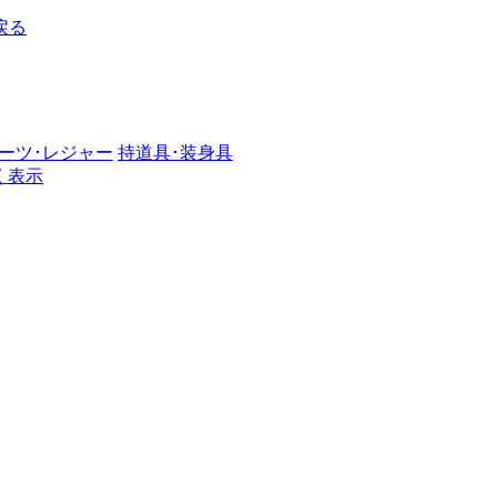
戻る
ーツ･レジャー
持道具･装身具
く表示