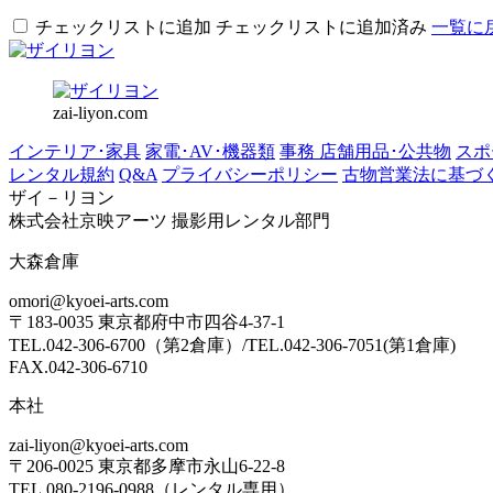
チェックリストに追加
チェックリストに追加済み
一覧に
zai-liyon.com
インテリア･家具
家電･AV･機器類
事務 店舗用品･公共物
スポ
レンタル規約
Q&A
プライバシーポリシー
古物営業法に基づ
ザイ－リヨン
株式会社京映アーツ 撮影用レンタル部門
大森倉庫
omori@kyoei-arts.com
〒183-0035 東京都府中市四谷4-37-1
TEL.042-306-6700（第2倉庫）/TEL.042-306-7051(第1倉庫)
FAX.042-306-6710
本社
zai-liyon@kyoei-arts.com
〒206-0025 東京都多摩市永山6-22-8
TEL.080-2196-0988（レンタル専用）