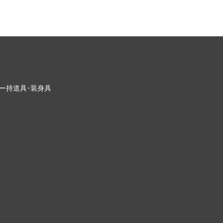
ー
持道具･装身具