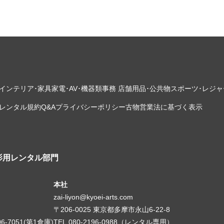
インテリア･家具
家電･AV･機器類
事務 店舗用品･公共物
スポーツ･レジャ
レンタル規約
Q&A
プライバシーポリシー
古物営業法に基づく表示
影用レンタル部門
本社
zai-liyon@kyoei-arts.com
〒206-0025 東京都多摩市永山6-22-8
06-7051(第1倉庫)
TEL.080-2196-0988（レンタル専用）