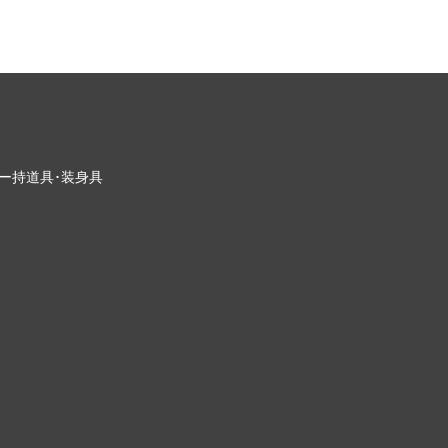
ー
持道具･装身具