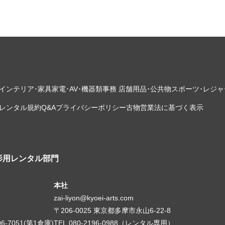
インテリア･家具
家電･AV･機器類
事務 店舗用品･公共物
スポーツ･レジャ
レンタル規約
Q&A
プライバシーポリシー
古物営業法に基づく表示
影用レンタル部門
本社
zai-liyon@kyoei-arts.com
〒206-0025 東京都多摩市永山6-22-8
06-7051(第1倉庫)
TEL.080-2196-0988（レンタル専用）