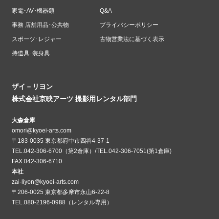
家電･AV･機器類
Q&A
事務 店舗用品･公共物
プライバシーポリシー
スポーツ･レジャー
古物営業法に基づく表示
持道具･装身具
ザイ－リヨン
株式会社京映アーツ 撮影用レンタル部門
大森倉庫
omori@kyoei-arts.com
〒183-0035 東京都府中市四谷4-37-1
TEL.042-306-6700（第2倉庫）/TEL.042-306-7051(第1倉庫)
FAX.042-306-6710
本社
zai-liyon@kyoei-arts.com
〒206-0025 東京都多摩市永山6-22-8
TEL.080-2196-0988（レンタル専用）