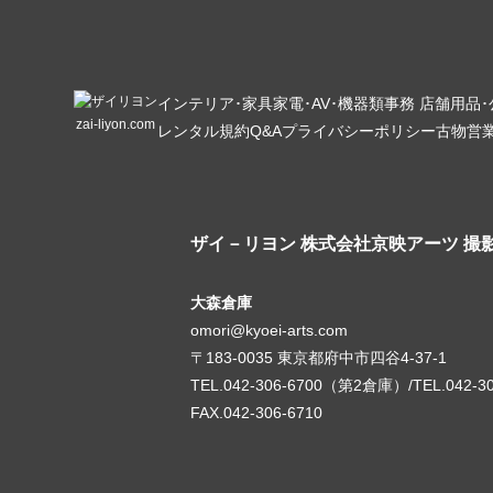
インテリア･家具
家電･AV･機器類
事務 店舗用品
zai-liyon.com
レンタル規約
Q&A
プライバシーポリシー
古物営
ザイ－リヨン
株式会社京映アーツ 撮
大森倉庫
omori@kyoei-arts.com
〒183-0035 東京都府中市四谷4-37-1
TEL.042-306-6700（第2倉庫）/TEL.042-3
FAX.042-306-6710