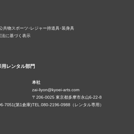
･公共物
スポーツ･レジャー
持道具･装身具
業法に基づく表示
影用レンタル部門
本社
zai-liyon@kyoei-arts.com
〒206-0025 東京都多摩市永山6-22-8
06-7051(第1倉庫)
TEL.080-2196-0988（レンタル専用）