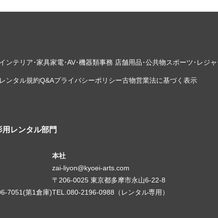
インテリア･家具
家電･AV･機器類
事務 店舗用品･公共物
スポーツ･レジャ
レンタル規約
Q&A
プライバシーポリシー
古物営業法に基づく表示
影用レンタル部門
本社
zai-liyon@kyoei-arts.com
〒206-0025 東京都多摩市永山6-22-8
06-7051(第1倉庫)
TEL.080-2196-0988（レンタル専用）