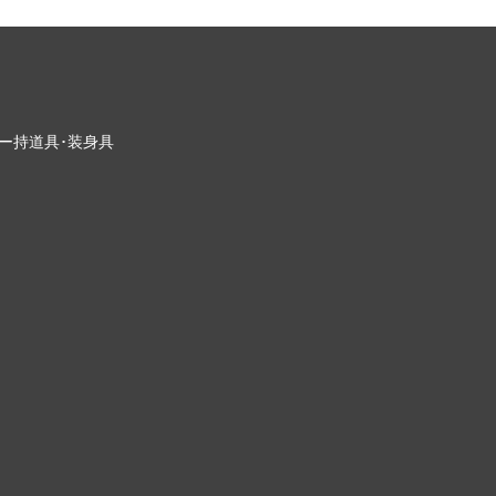
ー
持道具･装身具