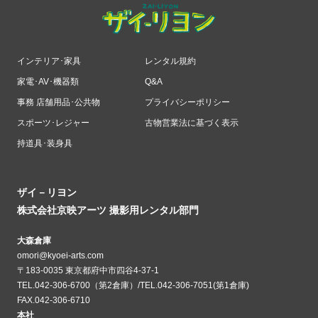
インテリア･家具
レンタル規約
家電･AV･機器類
Q&A
事務 店舗用品･公共物
プライバシーポリシー
スポーツ･レジャー
古物営業法に基づく表示
持道具･装身具
ザイ－リヨン
株式会社京映アーツ 撮影用レンタル部門
大森倉庫
omori@kyoei-arts.com
〒183-0035 東京都府中市四谷4-37-1
TEL.042-306-6700（第2倉庫）/TEL.042-306-7051(第1倉庫)
FAX.042-306-6710
本社