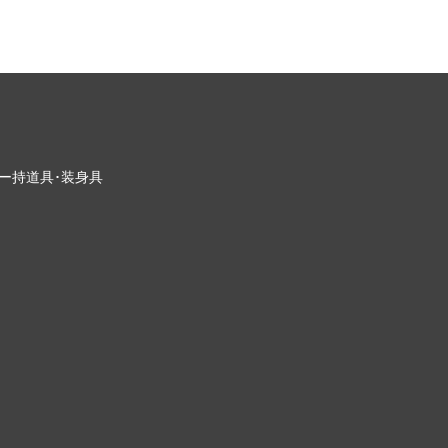
ー
持道具･装身具