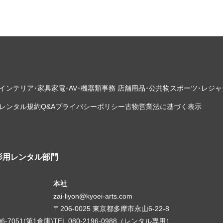
インテリア･家具
家電･AV･機器類
事務 店舗用品･公共物
スポーツ･レジャ
レンタル規約
Q&A
プライバシーポリシー
古物営業法に基づく表示
影用レンタル部門
本社
zai-liyon@kyoei-arts.com
〒206-0025 東京都多摩市永山6-22-8
06-7051(第1倉庫)
TEL.080-2196-0988（レンタル専用）