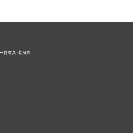
ー
持道具･装身具