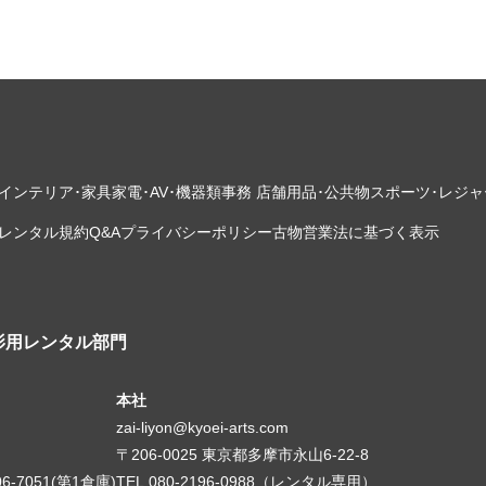
インテリア･家具
家電･AV･機器類
事務 店舗用品･公共物
スポーツ･レジャ
レンタル規約
Q&A
プライバシーポリシー
古物営業法に基づく表示
影用レンタル部門
本社
zai-liyon@kyoei-arts.com
〒206-0025 東京都多摩市永山6-22-8
06-7051(第1倉庫)
TEL.080-2196-0988（レンタル専用）