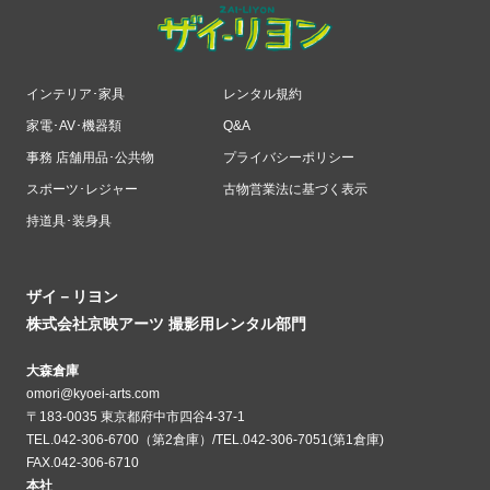
インテリア･家具
レンタル規約
家電･AV･機器類
Q&A
事務 店舗用品･公共物
プライバシーポリシー
スポーツ･レジャー
古物営業法に基づく表示
持道具･装身具
ザイ－リヨン
株式会社京映アーツ 撮影用レンタル部門
大森倉庫
omori@kyoei-arts.com
〒183-0035 東京都府中市四谷4-37-1
TEL.042-306-6700（第2倉庫）/TEL.042-306-7051(第1倉庫)
FAX.042-306-6710
本社