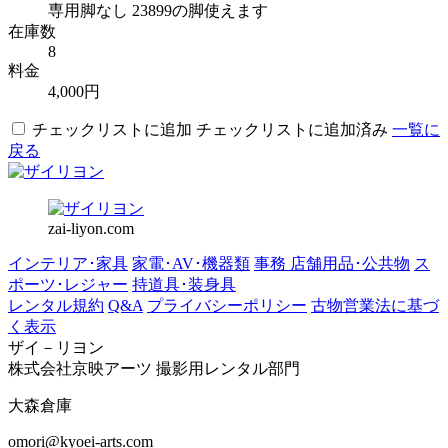
専用脚なし 23899の脚使えます
在庫数
8
料金
4,000円
チェックリストに追加
チェックリストに追加済み
一覧に
戻る
zai-liyon.com
インテリア･家具
家電･AV･機器類
事務 店舗用品･公共物
ス
ポーツ･レジャー
持道具･装身具
レンタル規約
Q&A
プライバシーポリシー
古物営業法に基づ
く表示
ザイ－リヨン
株式会社京映アーツ 撮影用レンタル部門
大森倉庫
omori@kyoei-arts.com