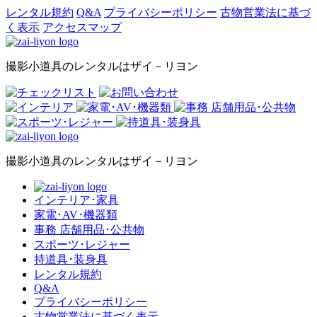
レンタル規約
Q&A
プライバシーポリシー
古物営業法に基づ
く表示
アクセスマップ
撮影小道具のレンタルはザイ－リヨン
撮影小道具のレンタルはザイ－リヨン
インテリア･家具
家電･AV･機器類
事務 店舗用品･公共物
スポーツ･レジャー
持道具･装身具
レンタル規約
Q&A
プライバシーポリシー
古物営業法に基づく表示