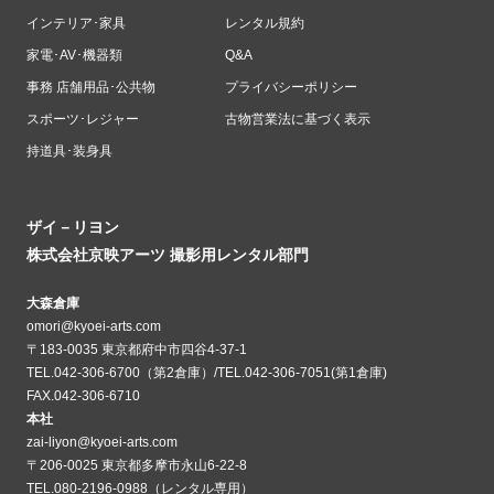
インテリア･家具
レンタル規約
家電･AV･機器類
Q&A
事務 店舗用品･公共物
プライバシーポリシー
スポーツ･レジャー
古物営業法に基づく表示
持道具･装身具
ザイ－リヨン
株式会社京映アーツ 撮影用レンタル部門
大森倉庫
omori@kyoei-arts.com
〒183-0035 東京都府中市四谷4-37-1
TEL.042-306-6700（第2倉庫）/TEL.042-306-7051(第1倉庫)
FAX.042-306-6710
本社
zai-liyon@kyoei-arts.com
〒206-0025 東京都多摩市永山6-22-8
TEL.080-2196-0988（レンタル専用）