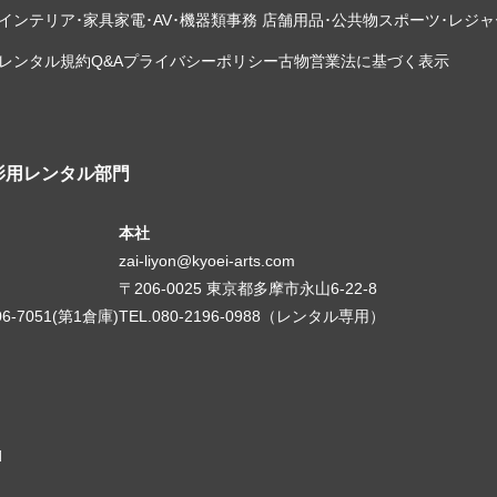
インテリア･家具
家電･AV･機器類
事務 店舗用品･公共物
スポーツ･レジャ
レンタル規約
Q&A
プライバシーポリシー
古物営業法に基づく表示
影用レンタル部門
本社
zai-liyon@kyoei-arts.com
〒206-0025 東京都多摩市永山6-22-8
06-7051(第1倉庫)
TEL.080-2196-0988（レンタル専用）
d