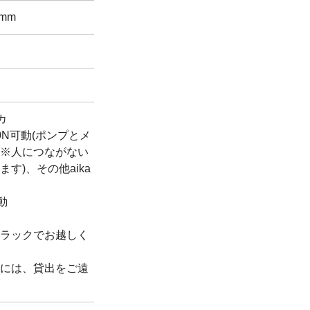
 mm
カ
900N可動(ポンプとメ
※人につながない
す)、その他aika
不動
ラックでお越しく
には、貸出をご遠