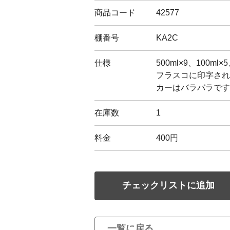
商品コード
42577
棚番号
KA2C
仕様
500ml×9、100ml×5
フラスコに印字され
カーはバラバラです
在庫数
1
料金
400円
チェックリストに追加
一覧に戻る