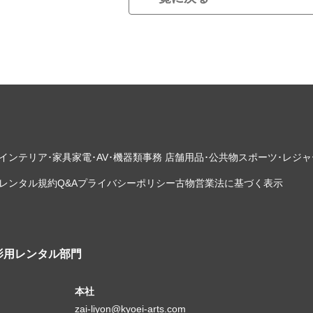
インテリア･家具
家電･AV･機器類
事務 店舗用品･公共物
スポーツ･レジャ
レンタル規約
Q&A
プライバシーポリシー
古物営業法に基づく表示
影用レンタル部門
本社
zai-liyon@kyoei-arts.com