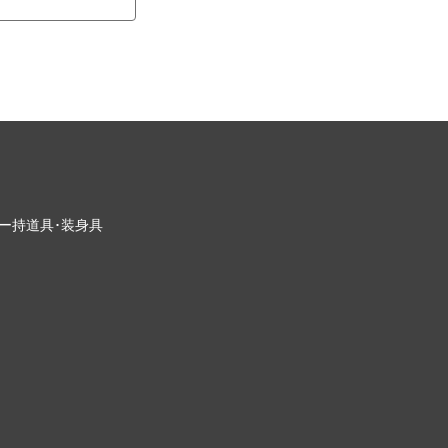
ー
持道具･装身具