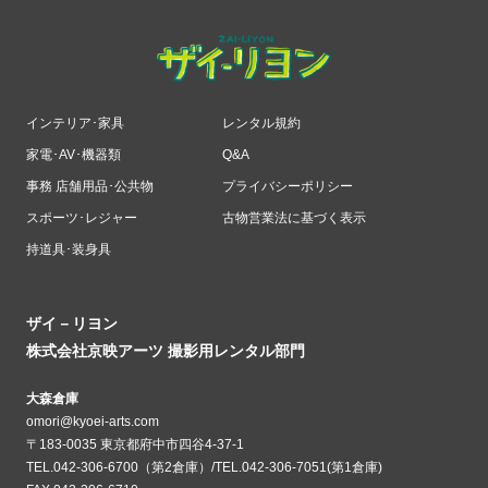
インテリア･家具
レンタル規約
家電･AV･機器類
Q&A
事務 店舗用品･公共物
プライバシーポリシー
スポーツ･レジャー
古物営業法に基づく表示
持道具･装身具
ザイ－リヨン
株式会社京映アーツ 撮影用レンタル部門
大森倉庫
omori@kyoei-arts.com
〒183-0035 東京都府中市四谷4-37-1
TEL.042-306-6700（第2倉庫）/TEL.042-306-7051(第1倉庫)