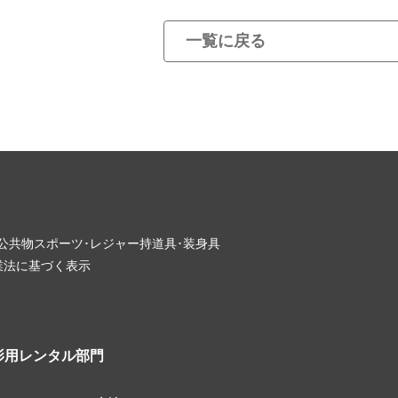
一覧に戻る
･公共物
スポーツ･レジャー
持道具･装身具
業法に基づく表示
影用レンタル部門