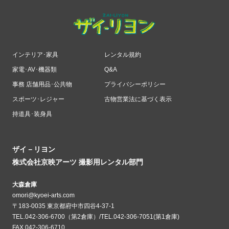
インテリア･家具
レンタル規約
家電･AV･機器類
Q&A
事務 店舗用品･公共物
プライバシーポリシー
スポーツ･レジャー
古物営業法に基づく表示
持道具･装身具
ザイ－リヨン
株式会社京映アーツ 撮影用レンタル部門
大森倉庫
omori@kyoei-arts.com
〒183-0035 東京都府中市四谷4-37-1
TEL.042-306-6700（第2倉庫）/TEL.042-306-7051(第1倉庫)
FAX.042-306-6710