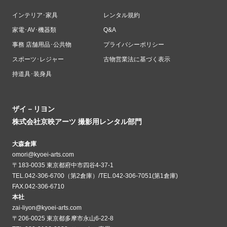
インテリア･家具
レンタル規約
家電･AV･機器類
Q&A
事務 店舗用品･公共物
プライバシーポリシー
スポーツ･レジャー
古物営業法に基づく表示
持道具･装身具
ザイ－リヨン
株式会社京映アーツ 撮影用レンタル部門
大森倉庫
omori@kyoei-arts.com
〒183-0035 東京都府中市四谷4-37-1
TEL.042-306-6700（第2倉庫）/TEL.042-306-7051(第1倉庫)
FAX.042-306-6710
本社
zai-liyon@kyoei-arts.com
〒206-0025 東京都多摩市永山6-22-8