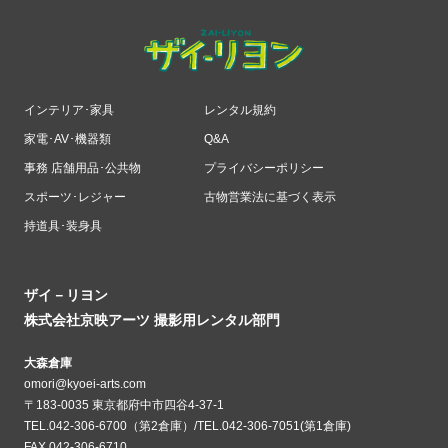
インテリア･家具
レンタル規約
家電･AV･機器類
Q&A
事務 店舗用品･公共物
プライバシーポリシー
スポーツ･レジャー
古物営業法に基づく表示
持道具･装身具
ザイ－リヨン
株式会社京映アーツ 撮影用レンタル部門
大森倉庫
omori@kyoei-arts.com
〒183-0035 東京都府中市四谷4-37-1
TEL.042-306-6700（第2倉庫）/TEL.042-306-7051(第1倉庫)
FAX.042-306-6710