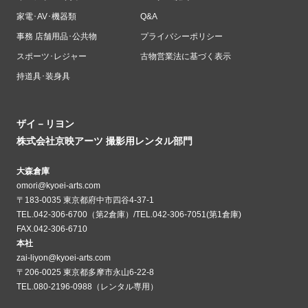
家電･AV･機器類
Q&A
事務 店舗用品･公共物
プライバシーポリシー
スポーツ･レジャー
古物営業法に基づく表示
持道具･装身具
ザイ－リヨン
株式会社京映アーツ 撮影用レンタル部門
大森倉庫
omori@kyoei-arts.com
〒183-0035 東京都府中市四谷4-37-1
TEL.042-306-6700（第2倉庫）/TEL.042-306-7051(第1倉庫)
FAX.042-306-6710
本社
zai-liyon@kyoei-arts.com
〒206-0025 東京都多摩市永山6-22-8
TEL.080-2196-0988（レンタル専用）