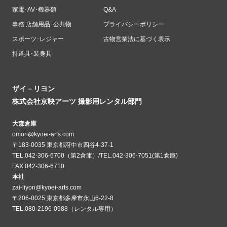
家電･AV･機器類
Q&A
事務 店舗用品･公共物
プライバシーポリシー
スポーツ･レジャー
古物営業法に基づく表示
持道具･装身具
ザイ－リヨン
株式会社京映アーツ 撮影用レンタル部門
大森倉庫
omori@kyoei-arts.com
〒183-0035 東京都府中市四谷4-37-1
TEL.042-306-6700（第2倉庫）/TEL.042-306-7051(第1倉庫)
FAX.042-306-6710
本社
zai-liyon@kyoei-arts.com
〒206-0025 東京都多摩市永山6-22-8
TEL.080-2196-0988（レンタル専用）