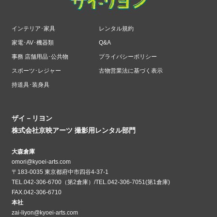
インテリア･家具
レンタル規約
家電･AV･機器類
Q&A
事務 店舗用品･公共物
プライバシーポリシー
スポーツ･レジャー
古物営業法に基づく表示
持道具･装身具
ザイ－リヨン
株式会社京映アーツ 撮影用レンタル部門
大森倉庫
omori@kyoei-arts.com
〒183-0035 東京都府中市四谷4-37-1
TEL.042-306-6700（第2倉庫）/TEL.042-306-7051(第1倉庫)
FAX.042-306-6710
本社
zai-liyon@kyoei-arts.com