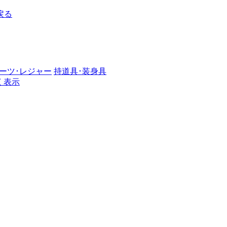
戻る
ーツ･レジャー
持道具･装身具
く表示