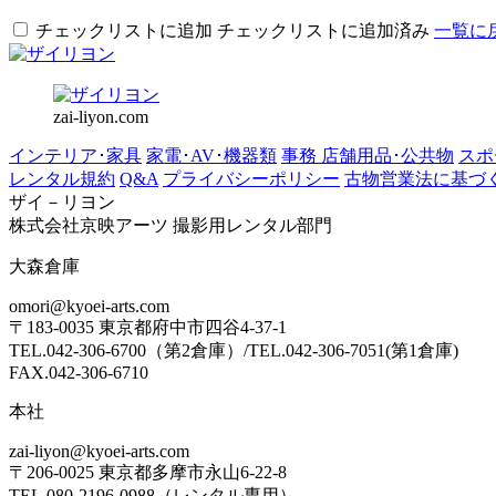
チェックリストに追加
チェックリストに追加済み
一覧に
zai-liyon.com
インテリア･家具
家電･AV･機器類
事務 店舗用品･公共物
スポ
レンタル規約
Q&A
プライバシーポリシー
古物営業法に基づ
ザイ－リヨン
株式会社京映アーツ 撮影用レンタル部門
大森倉庫
omori@kyoei-arts.com
〒183-0035 東京都府中市四谷4-37-1
TEL.042-306-6700（第2倉庫）/TEL.042-306-7051(第1倉庫)
FAX.042-306-6710
本社
zai-liyon@kyoei-arts.com
〒206-0025 東京都多摩市永山6-22-8
TEL.080-2196-0988（レンタル専用）