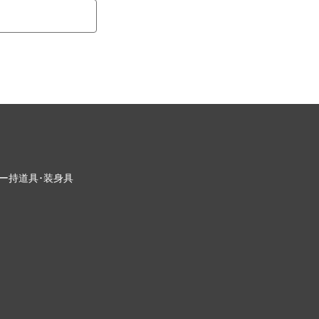
ー
持道具･装身具