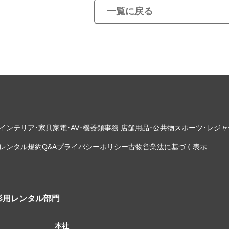
一覧に戻る
インテリア･家具
家電･AV･機器類
事務 店舗用品･公共物
スポーツ･レジャ
レンタル規約
Q&A
プライバシーポリシー
古物営業法に基づく表示
影用レンタル部門
本社